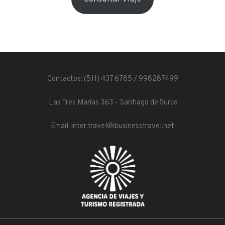
Contactos: (511) 437 6785 / 998287499
Las Tres Marías 363 – Santiago de Surco
Email: inter.travel@ibusinesstravel.net